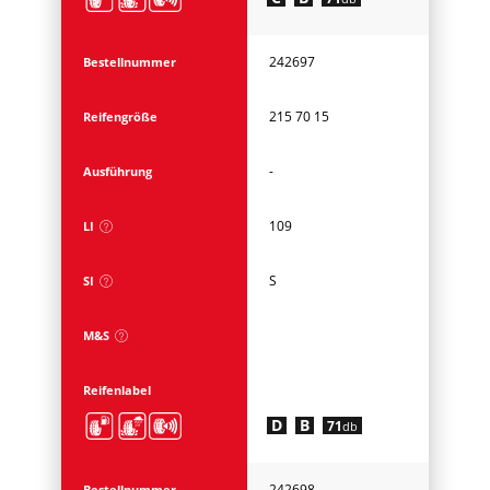
242697
Bestellnummer
215 70 15
Reifengröße
-
Ausführung
109
LI
S
SI
M&S
Reifenlabel
D
B
71
db
242698
Bestellnummer