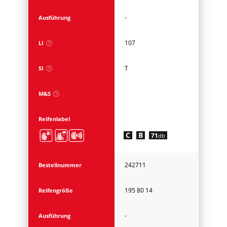
-
Ausführung
107
LI
T
SI
M&S
Reifenlabel
C
B
71
db
242711
Bestellnummer
195 80 14
Reifengröße
-
Ausführung