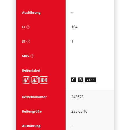
-
Ausführung
104
LI
T
SI
M&S
Reifenlabel
C
B
71
db
243673
Bestellnummer
235 65 16
Reifengröße
-
Ausführung