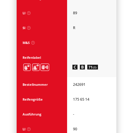
89
LI
R
SI
M&S
Reifenlabel
C
B
71
db
242691
Bestellnummer
175 65 14
Reifengröße
-
Ausführung
90
LI