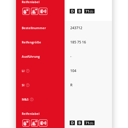
Reifenlabel
D
B
71
db
243712
Bestellnummer
185 75 16
Reifengröße
-
Ausführung
104
LI
R
SI
M&S
Reifenlabel
D
B
71
db