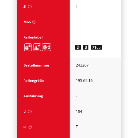
T
SI
M&S
Reifenlabel
D
B
71
db
243207
Bestellnummer
195 65 16
Reifengröße
-
Ausführung
104
LI
T
SI