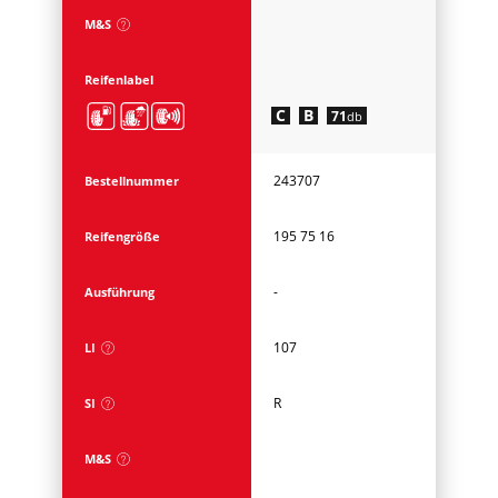
M&S
Reifenlabel
C
B
71
db
243707
Bestellnummer
195 75 16
Reifengröße
-
Ausführung
107
LI
R
SI
M&S