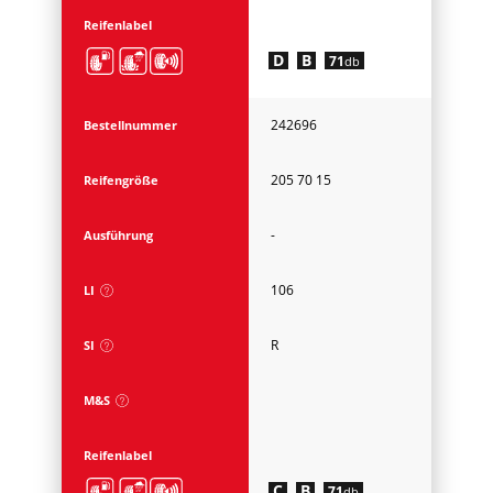
Reifenlabel
D
B
71
db
242696
Bestellnummer
205 70 15
Reifengröße
-
Ausführung
106
LI
R
SI
M&S
Reifenlabel
C
B
71
db