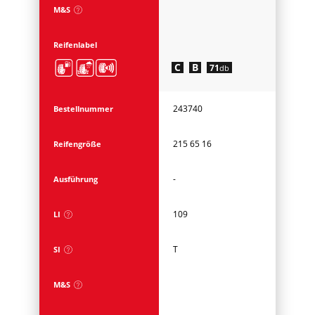
M&S
Reifenlabel
C
B
71
db
243740
Bestellnummer
215 65 16
Reifengröße
-
Ausführung
109
LI
T
SI
M&S