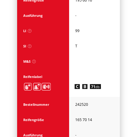
195 60 16
Reifengröße
-
Ausführung
99
LI
T
SI
M&S
Reifenlabel
C
B
71
db
242520
Bestellnummer
165 70 14
Reifengröße
-
Ausführung