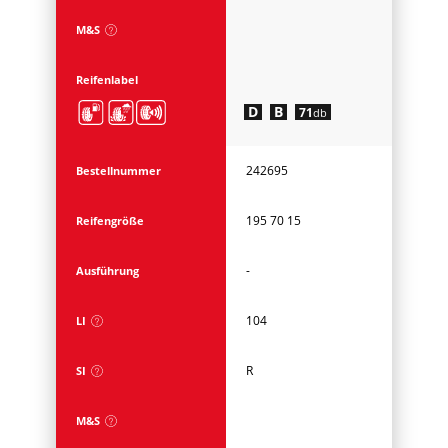
M&S
Reifenlabel
D
B
71
db
242695
Bestellnummer
195 70 15
Reifengröße
-
Ausführung
104
LI
R
SI
M&S