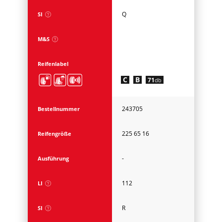
Q
SI
M&S
Reifenlabel
C
B
71
db
243705
Bestellnummer
225 65 16
Reifengröße
-
Ausführung
112
LI
R
SI