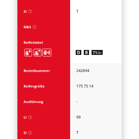
T
SI
M&S
Reifenlabel
D
B
71
db
242694
Bestellnummer
175 75 14
Reifengröße
-
Ausführung
99
LI
T
SI