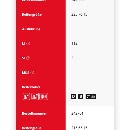
225 70 15
Reifengröße
-
Ausführung
112
LI
R
SI
M&S
Reifenlabel
D
B
71
db
242701
Bestellnummer
215 65 15
Reifengröße