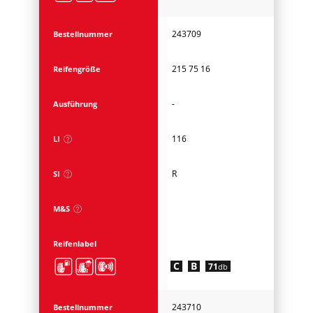
243709
Bestellnummer
215 75 16
Reifengröße
-
Ausführung
116
LI
R
SI
M&S
Reifenlabel
C
B
71
db
243710
Bestellnummer