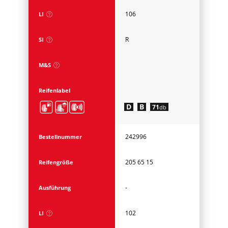
106
LI
R
SI
M&S
Reifenlabel
D
B
71
db
242996
Bestellnummer
205 65 15
Reifengröße
-
Ausführung
102
LI