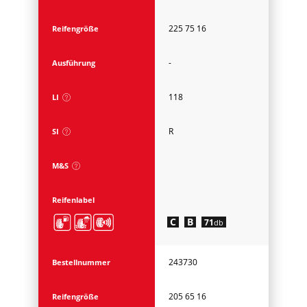
225 75 16
Reifengröße
-
Ausführung
118
LI
R
SI
M&S
Reifenlabel
C
B
71
db
243730
Bestellnummer
205 65 16
Reifengröße