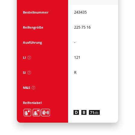
243435
Bestellnummer
225 75 16
Reifengröße
-
Ausführung
121
LI
R
SI
M&S
Reifenlabel
D
B
71
db