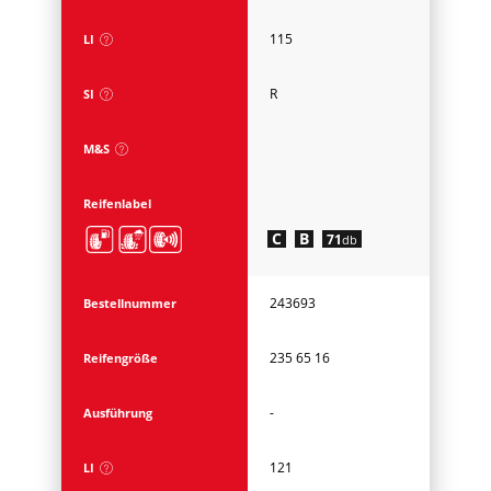
115
LI
R
SI
M&S
Reifenlabel
C
B
71
db
243693
Bestellnummer
235 65 16
Reifengröße
-
Ausführung
121
LI