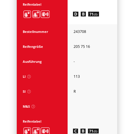
Reifenlabel
D
B
71
db
243708
Bestellnummer
205 75 16
Reifengröße
-
Ausführung
113
LI
R
SI
M&S
Reifenlabel
C
B
71
db