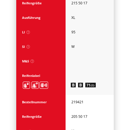
215 50 17
Reifengröße
XL
Ausführung
95
LI
W
SI
M&S
Reifenlabel
B
B
71
db
219421
Bestellnummer
205 50 17
Reifengröße