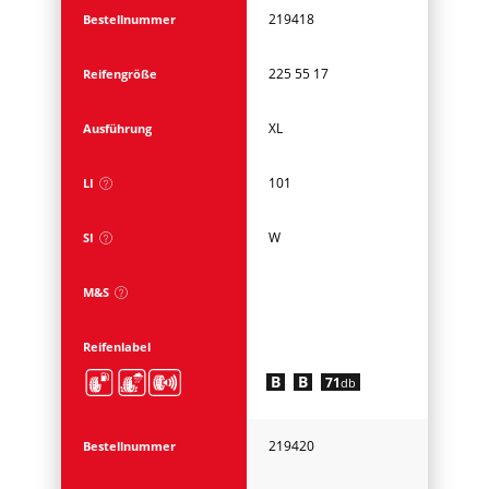
219418
Bestellnummer
225 55 17
Reifengröße
XL
Ausführung
101
LI
W
SI
M&S
Reifenlabel
B
B
71
db
219420
Bestellnummer