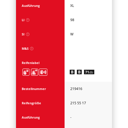
XL
Ausführung
98
LI
W
SI
M&S
Reifenlabel
B
B
71
db
219416
Bestellnummer
215 55 17
Reifengröße
-
Ausführung