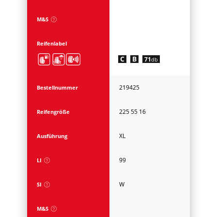
M&S
Reifenlabel
C
B
71
db
219425
Bestellnummer
225 55 16
Reifengröße
XL
Ausführung
99
LI
W
SI
M&S