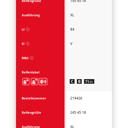
195 45 16
Reifengröße
XL
Ausführung
84
LI
V
SI
M&S
Reifenlabel
C
B
71
db
219426
Bestellnummer
245 45 18
Reifengröße
XL
Ausführung