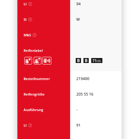
94
LI
W
SI
M&S
Reifenlabel
B
B
71
db
219400
Bestellnummer
205 55 16
Reifengröße
-
Ausführung
91
LI