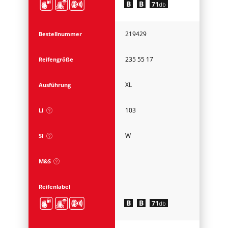
B
B
71
db
219429
Bestellnummer
235 55 17
Reifengröße
XL
Ausführung
103
LI
W
SI
M&S
Reifenlabel
B
B
71
db