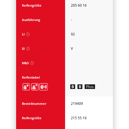
205 60 16
Reifengröße
-
Ausführung
92
LI
V
SI
M&S
Reifenlabel
B
B
71
db
219409
Bestellnummer
215 55 16
Reifengröße