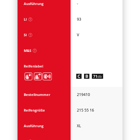
-
Ausführung
93
LI
V
SI
M&S
Reifenlabel
C
B
71
db
219410
Bestellnummer
215 55 16
Reifengröße
XL
Ausführung