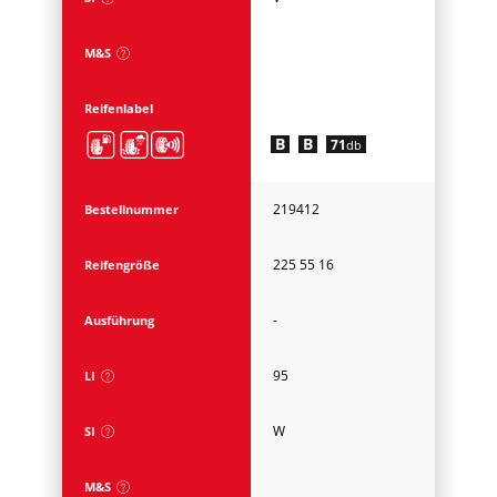
M&S
Reifenlabel
B
B
71
db
219412
Bestellnummer
225 55 16
Reifengröße
-
Ausführung
95
LI
W
SI
M&S