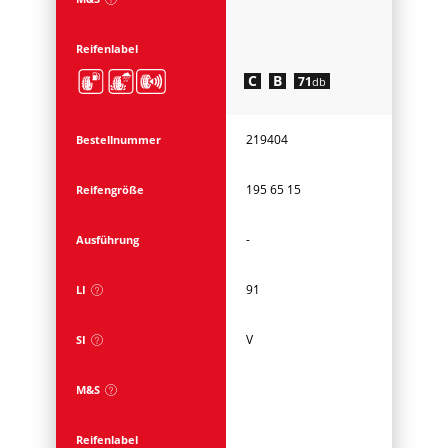
Reifenlabel
C
B
71
db
219404
Bestellnummer
195 65 15
Reifengröße
-
Ausführung
91
LI
V
SI
M&S
Reifenlabel