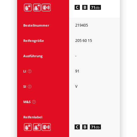
C
B
71
db
219405
Bestellnummer
205 60 15
Reifengröße
-
Ausführung
91
LI
V
SI
M&S
Reifenlabel
C
B
71
db