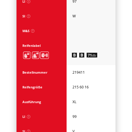
97
LI
W
SI
M&S
Reifenlabel
B
B
71
db
219411
Bestellnummer
215 60 16
Reifengröße
XL
Ausführung
99
LI
V
SI