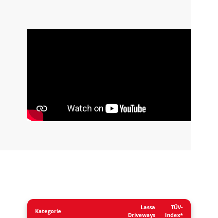
Lassa
TÜV-
Kategorie
Driveways
Index*