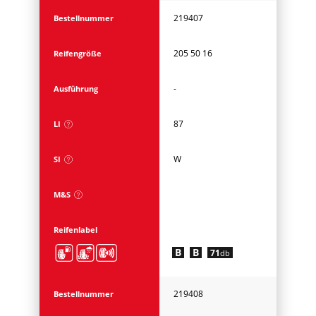
219407
Bestellnummer
205 50 16
Reifengröße
-
Ausführung
87
LI
W
SI
M&S
Reifenlabel
B
B
71
db
219408
Bestellnummer