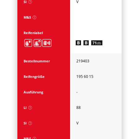
V
SI
M&S
Reifenlabel
B
B
71
db
219403
Bestellnummer
195 60 15
Reifengröße
-
Ausführung
88
LI
V
SI
M&S