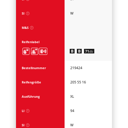
W
SI
M&S
Reifenlabel
B
B
71
db
219424
Bestellnummer
205 55 16
Reifengröße
XL
Ausführung
94
LI
W
SI