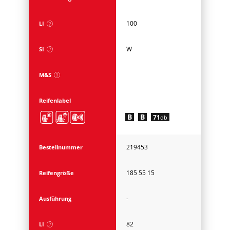
100
LI
W
SI
M&S
Reifenlabel
B
B
71
db
219453
Bestellnummer
185 55 15
Reifengröße
-
Ausführung
82
LI