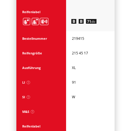
Reifenlabel
B
B
71
db
219415
Bestellnummer
215 45 17
Reifengröße
XL
Ausführung
91
LI
W
SI
M&S
Reifenlabel