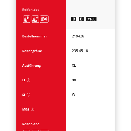
Reifenlabel
B
B
71
db
219428
Bestellnummer
235 45 18
Reifengröße
XL
Ausführung
98
LI
W
SI
M&S
Reifenlabel