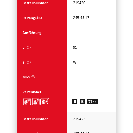
219430
Bestellnummer
245 45 17
Reifengröße
-
Ausführung
95
LI
W
SI
M&S
Reifenlabel
B
B
71
db
219423
Bestellnummer