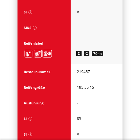
V
SI
M&S
Reifenlabel
C
C
70
db
219457
Bestellnummer
195 55 15
Reifengröße
-
Ausführung
85
LI
V
SI