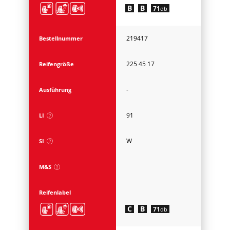
B
B
71
db
219417
Bestellnummer
225 45 17
Reifengröße
-
Ausführung
91
LI
W
SI
M&S
Reifenlabel
C
B
71
db