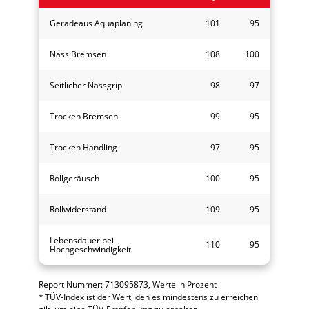
Geradeaus Aquaplaning
101
95
Nass Bremsen
108
100
Seitlicher Nassgrip
98
97
Trocken Bremsen
99
95
Trocken Handling
97
95
Rollgeräusch
100
95
Rollwiderstand
109
95
Lebensdauer bei
110
95
Hochgeschwindigkeit
Report Nummer: 713095873, Werte in Prozent
* TÜV-Index ist der Wert, den es mindestens zu erreichen